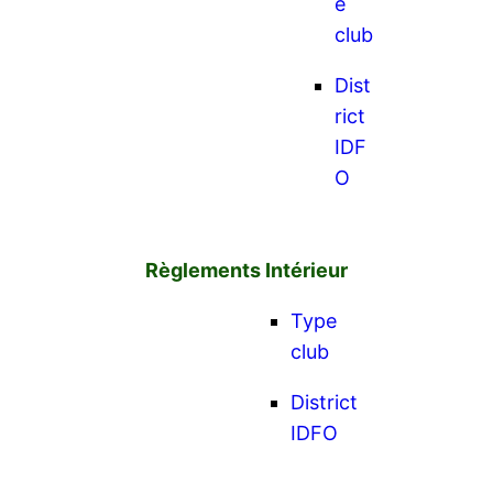
e
club
Dist
rict
IDF
O
Règlements Intérieur
Type
club
District
IDFO